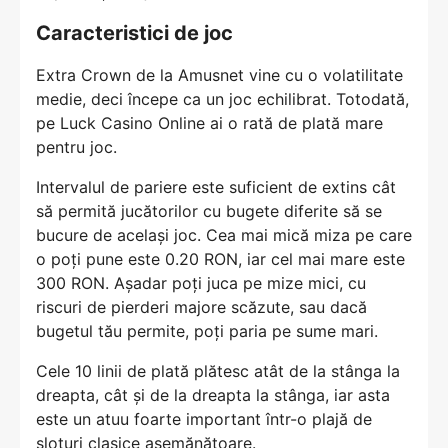
Caracteristici de joc
Extra Crown de la Amusnet vine cu o volatilitate
medie, deci începe ca un joc echilibrat. Totodată,
pe Luck Casino Online ai o rată de plată mare
pentru joc.
Intervalul de pariere este suficient de extins cât
să permită jucătorilor cu bugete diferite să se
bucure de același joc. Cea mai mică miza pe care
o poți pune este 0.20 RON, iar cel mai mare este
300 RON. Așadar poți juca pe mize mici, cu
riscuri de pierderi majore scăzute, sau dacă
bugetul tău permite, poți paria pe sume mari.
Cele 10 linii de plată plătesc atât de la stânga la
dreapta, cât și de la dreapta la stânga, iar asta
este un atuu foarte important într-o plajă de
sloturi clasice asemănătoare.