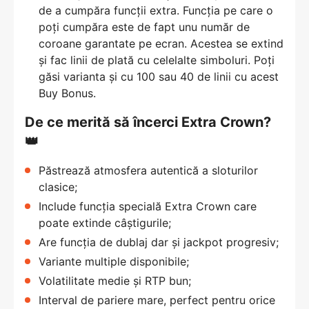
de a cumpăra funcții extra. Funcția pe care o
poți cumpăra este de fapt unu număr de
coroane garantate pe ecran. Acestea se extind
și fac linii de plată cu celelalte simboluri. Poți
găsi varianta și cu 100 sau 40 de linii cu acest
Buy Bonus.
De ce merită să încerci Extra Crown?
👑
Păstrează atmosfera autentică a sloturilor
clasice;
Include funcția specială Extra Crown care
poate extinde câștigurile;
Are funcția de dublaj dar și jackpot progresiv;
Variante multiple disponibile;
Volatilitate medie și RTP bun;
Interval de pariere mare, perfect pentru orice