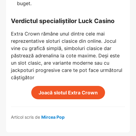
buget.
Verdictul specialiștilor Luck Casino
Extra Crown rămâne unul dintre cele mai
reprezentative sloturi clasice din online. Jocul
vine cu grafică simplă, simboluri clasice dar
păstrează adrenalina la cote maxime. Deși este
un slot clasic, are variante moderne sau cu
jackpoturi progresive care te pot face următorul
câștigător
Joacă slotul Extra Crown
Articol scris de
Mircea Pop