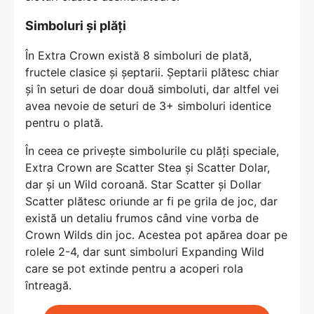
Simboluri și plăți
În Extra Crown există 8 simboluri de plată,
fructele clasice și șeptarii. Șeptarii plătesc chiar
și în seturi de doar două simboluti, dar altfel vei
avea nevoie de seturi de 3+ simboluri identice
pentru o plată.
În ceea ce privește simbolurile cu plăți speciale,
Extra Crown are Scatter Stea și Scatter Dolar,
dar și un Wild coroană. Star Scatter și Dollar
Scatter plătesc oriunde ar fi pe grila de joc, dar
există un detaliu frumos când vine vorba de
Crown Wilds din joc. Acestea pot apărea doar pe
rolele 2-4, dar sunt simboluri Expanding Wild
care se pot extinde pentru a acoperi rola
întreagă.