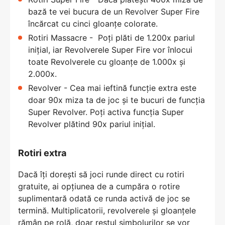
bază te vei bucura de un Revolver Super Fire
încărcat cu cinci gloanțe colorate.
Rotiri Massacre - Poți plăti de 1.200x pariul
inițial, iar Revolverele Super Fire vor înlocui
toate Revolverele cu gloanțe de 1.000x și
2.000x.
Revolver - Cea mai ieftină funcție extra este
doar 90x miza ta de joc și te bucuri de funcția
Super Revolver. Poți activa funcția Super
Revolver plătind 90x pariul inițial.
Rotiri extra
Dacă îți dorești să joci runde direct cu rotiri
gratuite, ai opțiunea de a cumpăra o rotire
suplimentară odată ce runda activă de joc se
termină. Multiplicatorii, revolverele și gloanțele
rămân pe rolă, doar restul simbolurilor se vor