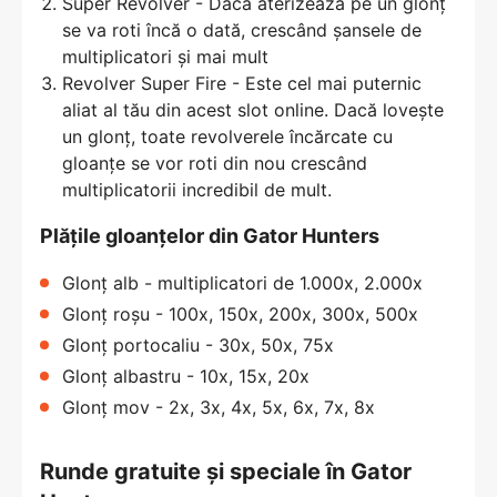
Super Revolver - Dacă aterizează pe un glonț
se va roti încă o dată, crescând șansele de
multiplicatori și mai mult
Revolver Super Fire - Este cel mai puternic
aliat al tău din acest slot online. Dacă lovește
un glonț, toate revolverele încărcate cu
gloanțe se vor roti din nou crescând
multiplicatorii incredibil de mult.
Plățile gloanțelor din Gator Hunters
Glonț alb - multiplicatori de 1.000x, 2.000x
Glonț roșu - 100x, 150x, 200x, 300x, 500x
Glonț portocaliu - 30x, 50x, 75x
Glonț albastru - 10x, 15x, 20x
Glonț mov - 2x, 3x, 4x, 5x, 6x, 7x, 8x
Runde gratuite și speciale în Gator