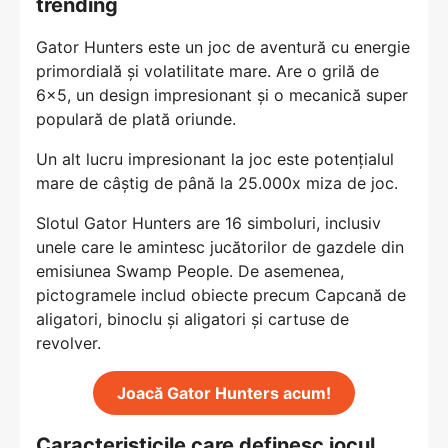
trending
Gator Hunters este un joc de aventură cu energie
primordială și volatilitate mare. Are o grilă de
6×5, un design impresionant și o mecanică super
populară de plată oriunde.
Un alt lucru impresionant la joc este potențialul
mare de câștig de până la 25.000x miza de joc.
Slotul Gator Hunters are 16 simboluri, inclusiv
unele care le amintesc jucătorilor de gazdele din
emisiunea Swamp People. De asemenea,
pictogramele includ obiecte precum Capcană de
aligatori, binoclu și aligatori și cartuse de
revolver.
Joacă Gator Hunters acum!
Caracteristicile care definesc jocul