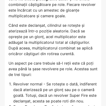
combinații câștigătoare pe role. Fiecare revolver
este încărcat cu un amestec de gloanțe
multiplicatoare și camere goale.
Când este declanșat, cilindrul se rotește și
aterizează într-o poziție aleatorie. Dacă se
oprește pe un glonț, acel multiplicator este
adăugat la multiplicatorul total al câștigurilor.
După aceea, multiplicatorul combinat se aplică
oricăror câștiguri din rotirea curentă.
Un aspect pe care trebuie să-l reții este că poți
avea până la șase revolvere pe role. Acestea sunt
de trei tipuri:
Revolver normal - Se rotește o dată, indiferent
dacă aterizează pe un glonț sau pe o cameră
goală. Totuși, dacă un revolver Super Fire este
declanșat, acesta se poate roti din nou.