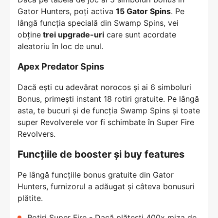
Gator Hunters, poți activa
15 Gator Spins
. Pe
lângă funcția specială din Swamp Spins, vei
obține
trei upgrade-uri
care sunt acordate
aleatoriu în loc de unul.
Apex Predator Spins
Dacă ești cu adevărat norocos și ai 6 simboluri
Bonus, primești instant 18 rotiri gratuite. Pe lângă
asta, te bucuri și de funcția Swamp Spins și toate
super Revolverele vor fi schimbate în Super Fire
Revolvers.
Funcțiile de booster și buy features
Pe lângă funcțiile bonus gratuite din Gator
Hunters, furnizorul a adăugat și câteva bonusuri
plătite.
Rotiri Super Fire - Dacă plătești 400x miza de