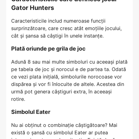
Gator Hunters
Caracteristicile includ numeroase funcții
surprinzătoare, care cresc atât emoțiile jocului,
cât și șansa să câștigi în unele instanțe.
Plată oriunde pe grila de joc
Adună 8 sau mai multe simboluri cu aceeași plată
pe tabela de joc și norocul e de partea ta. Odată
ce vezi plata inițială, simbolurile norocoase vor
dispărea și vor fi înlocuite de altele. Acestea din
urmă pot genera câștiguri extra, în aceeași
rotire.
Simbolul Eater
Nu ai obținut o combinație câștigătoare? Mai
există o șansă cu simbolul Eater ar putea