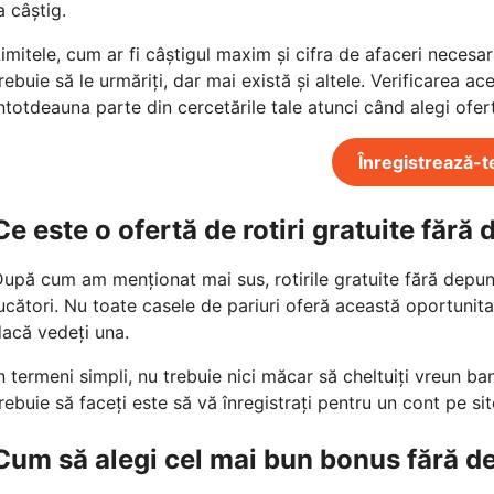
a câștig.
imitele, cum ar fi câștigul maxim și cifra de afaceri necesar
rebuie să le urmăriți, dar mai există și altele. Verificarea ac
ntotdeauna parte din cercetările tale atunci când alegi ofer
Înregistrează-
Ce este o ofertă de rotiri gratuite fără
upă cum am menționat mai sus, rotirile gratuite fără depu
ucători. Nu toate casele de pariuri oferă această oportunit
acă vedeți una.
n termeni simpli, nu trebuie nici măcar să cheltuiți vreun 
rebuie să faceți este să vă înregistrați pentru un cont pe sit
Cum să alegi cel mai bun bonus fără de