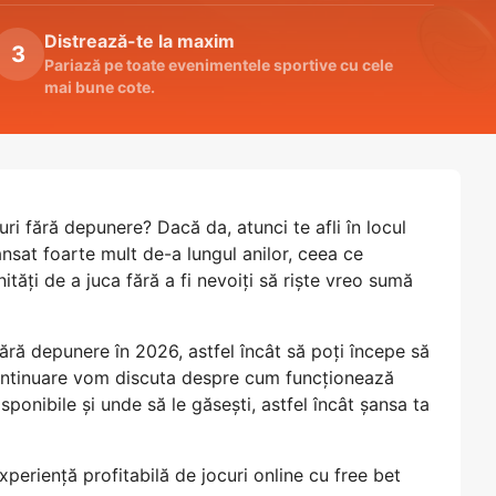
Distrează-te la maxim
3
Pariază pe toate evenimentele sportive cu cele
mai bune cote.
uri fără depunere? Dacă da, atunci te afli în locul
nsat foarte mult de-a lungul anilor, ceea ce
ăți de a juca fără a fi nevoiți să riște vreo sumă
fără depunere în 2026, astfel încât să poți începe să
 continuare vom discuta despre cum funcționează
sponibile și unde să le găsești, astfel încât șansa ta
periență profitabilă de jocuri online cu free bet