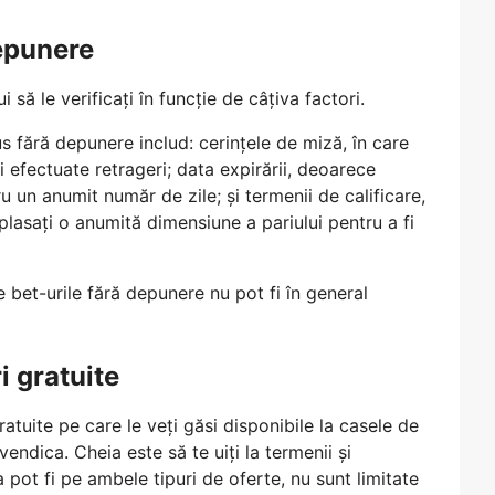
depunere
să le verificați în funcție de câțiva factori.
us fără depunere includ: cerințele de miză, în care
i efectuate retrageri; data expirării, deoarece
 un anumit număr de zile; și termenii de calificare,
plasați o anumită dimensiune a pariului pentru a fi
ee bet-urile fără depunere nu pot fi în general
i gratuite
ratuite pe care le veți găsi disponibile la casele de
vendica. Cheia este să te uiți la termenii și
ea pot fi pe ambele tipuri de oferte, nu sunt limitate