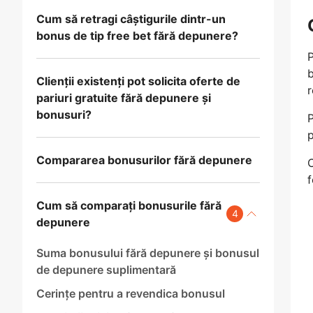
Cum să retragi câștigurile dintr-un
bonus de tip free bet fără depunere?
P
b
Clienții existenți pot solicita oferte de
r
pariuri gratuite fără depunere și
bonusuri?
P
p
Compararea bonusurilor fără depunere
C
f
Cum să comparați bonusurile fără
4
depunere
Suma bonusului fără depunere și bonusul
de depunere suplimentară
Cerințe pentru a revendica bonusul