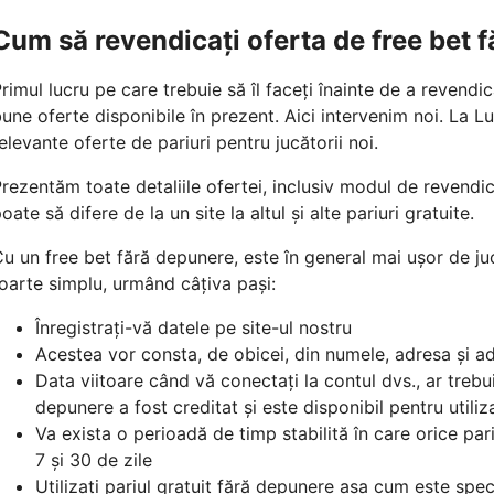
Cum să revendicați oferta de free bet 
rimul lucru pe care trebuie să îl faceți înainte de a revendi
une oferte disponibile în prezent. Aici intervenim noi. La L
elevante oferte de pariuri pentru jucătorii noi.
rezentăm toate detaliile ofertei, inclusiv modul de revendi
oate să difere de la un site la altul și alte pariuri gratuite.
u un free bet fără depunere, este în general mai ușor de ju
oarte simplu, urmând câțiva pași:
Înregistrați-vă datele pe site-ul nostru
Acestea vor consta, de obicei, din numele, adresa și a
Data viitoare când vă conectați la contul dvs., ar trebu
depunere a fost creditat și este disponibil pentru utiliz
Va exista o perioadă de timp stabilită în care orice pari
7 și 30 de zile
Utilizați pariul gratuit fără depunere așa cum este speci