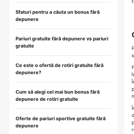
f
Sfaturi pentru a căuta un bonus fără
depunere
Pariuri gratuite fără depunere vs pariuri
gratuite
P
s
Ce este o ofertă de rotiri gratuite fără
F
depunere?
î
Î
p
Cum să alegi cel mai bun bonus fără
m
depunere de rotiri gratuite
Î
d
Oferte de pariuri sportive gratuite fără
p
depunere
r