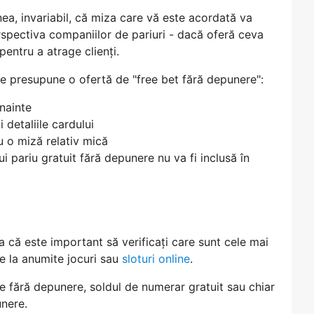
a, invariabil, că miza care vă este acordată va
erspectiva companiilor de pariuri - dacă oferă ceva
entru a atrage clienți.
ce presupune o ofertă de "free bet fără depunere":
nainte
i detaliile cardului
u o miză relativ mică
nui pariu gratuit fără depunere nu va fi inclusă în
a că este important să verificați care sunt cele mai
e la anumite jocuri sau
sloturi online
.
uite fără depunere, soldul de numerar gratuit sau chiar
unere.