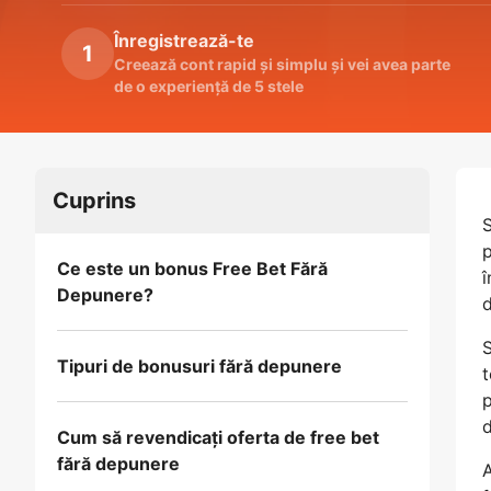
Înregistrează-te
1
Creează cont rapid și simplu și vei avea parte
de o experiență de 5 stele
Cuprins
S
p
Ce este un bonus Free Bet Fără
î
Depunere?
d
S
Tipuri de bonusuri fără depunere
t
p
d
Cum să revendicați oferta de free bet
fără depunere
A