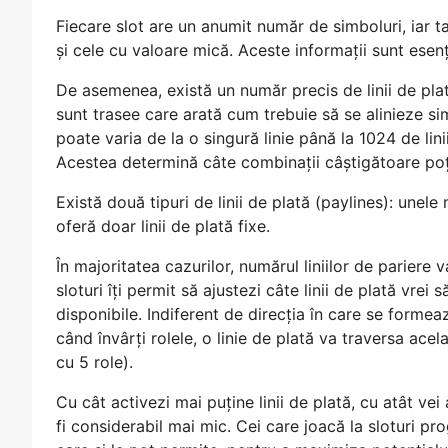
Fiecare slot are un anumit număr de simboluri, iar ta
și cele cu valoare mică. Aceste informații sunt esenț
De asemenea, există un număr precis de linii de plată 
sunt trasee care arată cum trebuie să se alinieze sim
poate varia de la o singură linie până la 1024 de lini
Acestea determină câte combinații câștigătoare poți 
Există două tipuri de linii de plată (paylines): unele m
oferă doar linii de plată fixe.
În majoritatea cazurilor, numărul liniilor de pariere
sloturi îți permit să ajustezi câte linii de plată vrei s
disponibile. Indiferent de direcția în care se formeaz
când învârți rolele, o linie de plată va traversa ace
cu 5 role).
Cu cât activezi mai puține linii de plată, cu atât vei
fi considerabil mai mic. Cei care joacă la sloturi pr