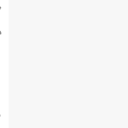
e
ă
a