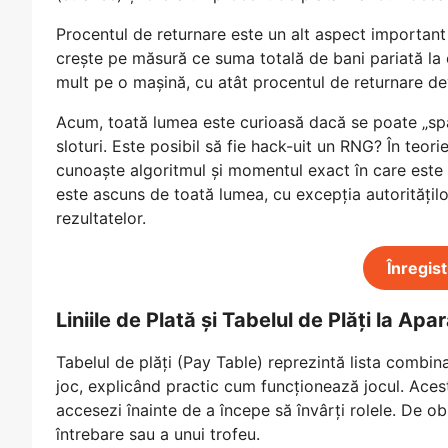
Procentul de returnare este un alt aspect important 
crește pe măsură ce suma totală de bani pariată la 
mult pe o mașină, cu atât procentul de returnare de
Acum, toată lumea este curioasă dacă se poate „spa
sloturi. Este posibil să fie hack-uit un RNG? În teo
cunoaște algoritmul și momentul exact în care este 
este ascuns de toată lumea, cu excepția autoritățil
rezultatelor.
Înregis
Liniile de Plată și Tabelul de Plăți la Apa
Tabelul de plăți (Pay Table) reprezintă lista combina
joc, explicând practic cum funcționează jocul. Aces
accesezi înainte de a începe să învârți rolele. De 
întrebare sau a unui trofeu.