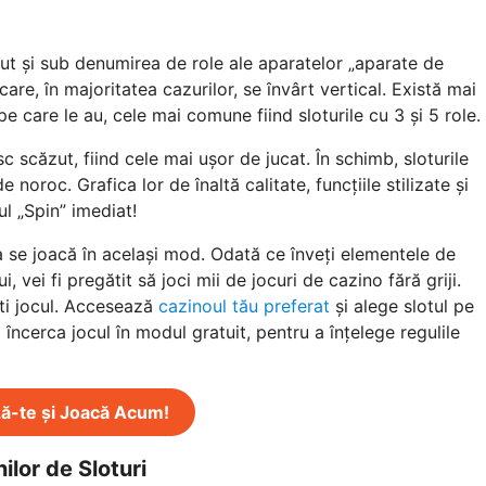
cut și sub denumirea de role ale aparatelor „aparate de
care, în majoritatea cazurilor, se învârt vertical. Există mai
pe care le au, cele mai comune fiind sloturile cu 3 și 5 role.
sc scăzut, fiind cele mai ușor de jucat. În schimb, sloturile
noroc. Grafica lor de înaltă calitate, funcțiile stilizate și
l „Spin” imediat!
ea se joacă în același mod. Odată ce înveți elementele de
i, vei fi pregătit să joci mii de jocuri de cazino fără griji.
ști jocul. Accesează
cazinoul tău preferat
și alege slotul pe
a încerca jocul în modul gratuit, pentru a înțelege regulile
ză-te și Joacă Acum!
ilor de Sloturi