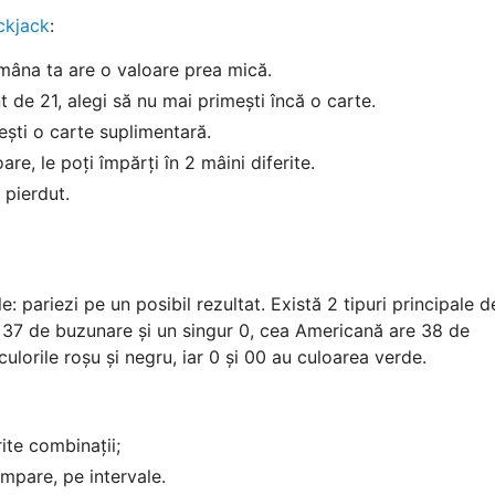
ckjack
:
 mâna ta are o valoare prea mică.
 de 21, alegi să nu mai primești încă o carte.
imești o carte suplimentară.
re, le poți împărți în 2 mâini diferite.
 pierdut.
 pariezi pe un posibil rezultat. Există 2 tipuri principale d
 37 de buzunare și un singur 0, cea Americană are 38 de
culorile roșu și negru, iar 0 și 00 au culoarea verde.
ite combinații;
impare, pe intervale.