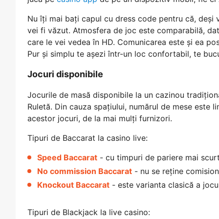
Nu îți mai bați capul cu dress code pentru că, deși 
vei fi văzut. Atmosfera de joc este comparabilă, dat
care le vei vedea în HD. Comunicarea este și ea posibil
Pur și simplu te așezi într-un loc confortabil, te buc
Jocuri disponibile
Jocurile de masă disponibile la un cazinou tradiționa
Ruletă. Din cauza spațiului, numărul de mese este lim
acestor jocuri, de la mai mulți furnizori.
Tipuri de Baccarat la casino live:
Speed Baccarat
- cu timpuri de pariere mai scurt
No commission Baccarat
- nu se reține comision
Knockout Baccarat
- este varianta clasică a jocu
Tipuri de Blackjack la live casino: