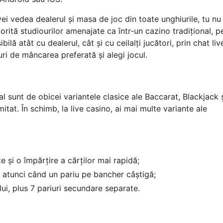
vei vedea dealerul și masa de joc din toate unghiurile, tu nu
orită studiourilor amenajate ca într-un cazino tradițional, p
ă atât cu dealerul, cât și cu ceilalți jucători, prin chat liv
uri de mâncarea preferată și alegi jocul.
l sunt de obicei variantele clasice ale Baccarat, Blackjack 
itat. În schimb, la live casino, ai mai multe variante ale
e și o împărțire a cărților mai rapidă;
 atunci când un pariu pe bancher câștigă;
lui, plus 7 pariuri secundare separate.