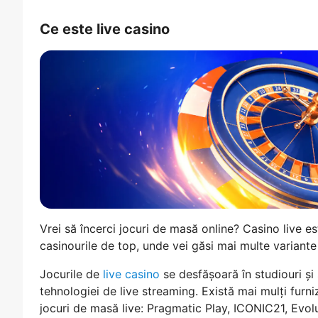
Ce este live casino
Vrei să încerci jocuri de masă online? Casino live es
casinourile de top, unde vei găsi mai multe variante 
Jocurile de
live casino
se desfășoară în studiouri și 
tehnologiei de live streaming. Există mai mulți furn
jocuri de masă live: Pragmatic Play, ICONIC21, Evolut