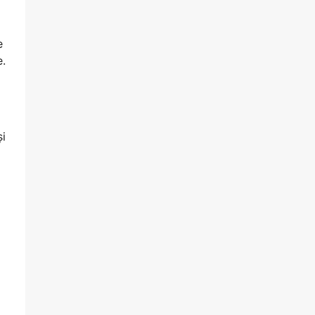
e
e.
și