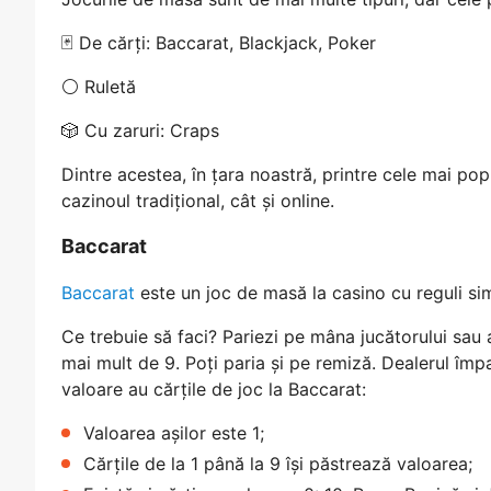
🃏 De cărți: Baccarat, Blackjack, Poker
⚪ Ruletă
🎲 Cu zaruri: Craps
Dintre acestea, în țara noastră, printre cele mai popu
cazinoul tradițional, cât și online.
Baccarat
Baccarat
este un joc de masă la casino cu reguli si
Ce trebuie să faci? Pariezi pe mâna jucătorului sau 
mai mult de 9. Poți paria și pe remiză. Dealerul împa
valoare au cărțile de joc la Baccarat:
Valoarea așilor este 1;
Cărțile de la 1 până la 9 își păstrează valoarea;