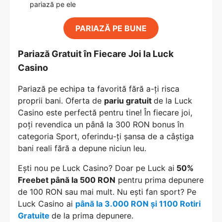
pariază pe ele
PARIAZĂ PE BUNE
Pariază Gratuit în Fiecare Joi la Luck
Casino
Pariază pe echipa ta favorită fără a-ți risca
proprii bani. Oferta de
pariu gratuit
de la Luck
Casino este perfectă pentru tine! În fiecare joi,
poți revendica un până la 300 RON bonus în
categoria Sport, oferindu-ți șansa de a câștiga
bani reali fără a depune niciun leu.
Ești nou pe Luck Casino? Doar pe Luck ai
50%
Freebet până la 500 RON
pentru prima depunere
de 100 RON sau mai mult. Nu ești fan sport? Pe
Luck Casino ai
până la 3.000 RON și 1100 Rotiri
Gratuite
de la prima depunere.