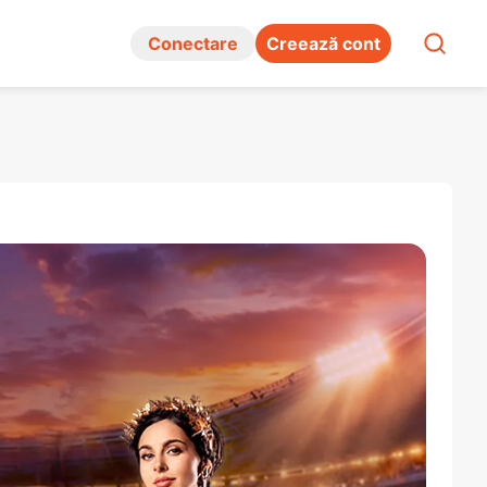
Conectare
Creează cont