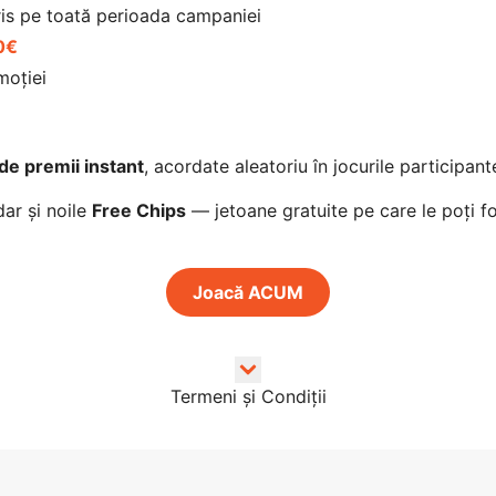
ris pe toată perioada campaniei
0€
moției
e premii instant
, acordate aleatoriu în jocurile participant
dar și noile
Free Chips
— jetoane gratuite pe care le poți fo
Joacă ACUM
Termeni și Condiții