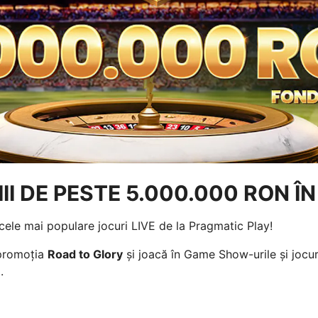
I DE PESTE 5.000.000 RON ÎN
 cele mai populare jocuri LIVE de la Pragmatic Play!
n promoția
Road to Glory
și joacă în Game Show-urile și jocur
N
.