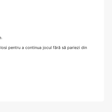
e.
losi pentru a continua jocul fără să pariezi din