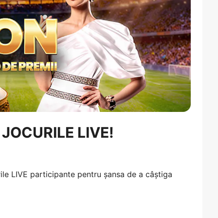
 JOCURILE LIVE!
ile LIVE participante pentru șansa de a câștiga