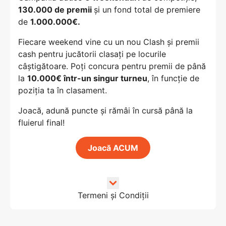
130.000 de premii
și un fond total de premiere
de
1.000.000€.
Fiecare weekend vine cu un nou Clash și premii
cash pentru jucătorii clasați pe locurile
câștigătoare. Poți concura pentru premii de până
la
10.000€ într-un singur turneu
, în funcție de
poziția ta în clasament.
Joacă, adună puncte și rămâi în cursă până la
fluierul final!
Joacă ACUM
Endorphina Football Series: Weekend
Clash
12 iunie 2026, ora
Termeni și Condiții
12:00 CET – 20 iulie 2026, ora 12:00 CET
Clash-uri