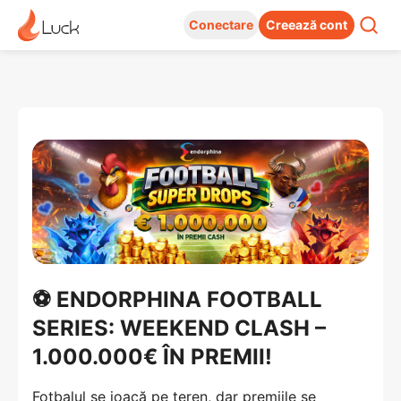
Conectare
Creează cont
⚽ ENDORPHINA FOOTBALL
SERIES: WEEKEND CLASH –
1.000.000€ ÎN PREMII!
Fotbalul se joacă pe teren, dar premiile se